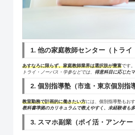
1. 他の家庭教師センター（トラ
あすなろに限らず、家庭教師業界は選択肢が豊富
です
トライ・ノーバス・学参などでは、
得意科目に応じた
2. 個別指導塾（市進・東京個別指
教室勤務で計画的に働きたい方
には、個別指導塾もお
教科書準拠のカリキュラムで教えやすく、未経験者も
3. スマホ副業（ポイ活・アンケ