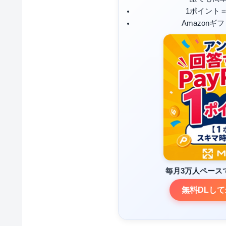
1ポイント
Amazonギ
毎月3万人ペース
無料DLして