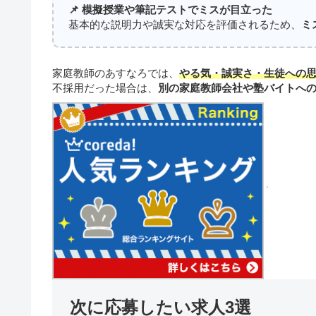
📌 模擬授業や筆記テストでミスが目立った
基本的な説明力や誠実な対応を評価されるため、
ミ
家庭教師のあすなろでは、
やる気・誠実さ・生徒への
不採用だった場合は、
別の家庭教師会社や塾バイトへ
次に応募したい求人3選