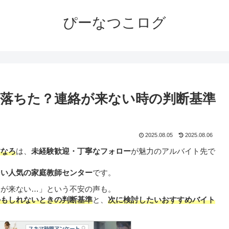
ぴーなつこログ
落ちた？連絡が来ない時の判断基準
2025.08.05
2025.08.06
すなろ
は、
未経験歓迎・丁寧なフォロー
が魅力のアルバイト先で
多い人気の家庭教師センター
です。
内が来ない…」という不安の声も。
かもしれないときの判断基準
と、
次に検討したいおすすめバイト