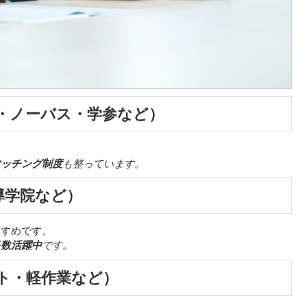
イ・ノーバス・学参など）
。
マッチング制度
も整っています。
導学院など）
すすめです。
多数活躍中
です。
ート・軽作業など）