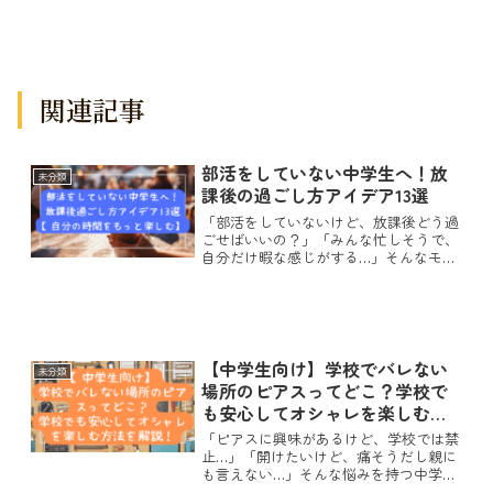
関連記事
部活をしていない中学生へ！放
未分類
課後の過ごし方アイデア13選
「部活をしていないけど、放課後どう過
ごせばいいの？」「みんな忙しそうで、
自分だけ暇な感じがする…」そんなモヤ
モヤを感じている中学生も多いかもしれ
ません。でも、部活に入っていないから
といって、放課後が“つまらない時間”に
なる必要はありません。...
【中学生向け】学校でバレない
未分類
場所のピアスってどこ？学校で
も安心してオシャレを楽しむ方
法を解説！
「ピアスに興味があるけど、学校では禁
止…」「開けたいけど、痛そうだし親に
も言えない…」そんな悩みを持つ中学生
女子はとても多いです。SNSや友達の影