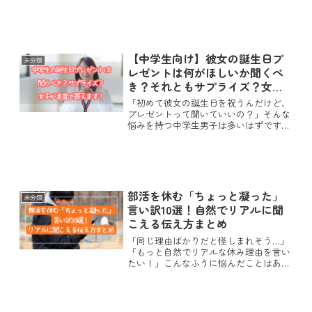
響でピアスに憧れを持つのは自然なこと
ですが、 中学生の自己判断でピアスを
開けるのはとても危険で...
【中学生向け】彼女の誕生日プ
未分類
レゼントは何がほしいか聞くべ
き？それともサプライズ？女子
が本音で答えます！
「初めて彼女の誕生日を祝うんだけど、
プレゼントって聞いていいの？」そんな
悩みを持つ中学生男子は多いはずです。
今回は、次の3つのどれが一番嬉しいの
かについて、 女子目線でわかりやすく
解説します。① 彼女本人にプレゼント
を聞く② 彼女の友達にプ...
部活を休む「ちょっと凝った」
未分類
言い訳10選！自然でリアルに聞
こえる伝え方まとめ
「同じ理由ばかりだと怪しまれそう…」
「もっと自然でリアルな休み理由を言い
たい！」こんなふうに悩んだことはあり
ませんか？部活は大事だけど、・体が疲
れている・最近しんどい・どうしても気
力が出ないなど、無理をせず休むべき日
もあります。でも実際には...