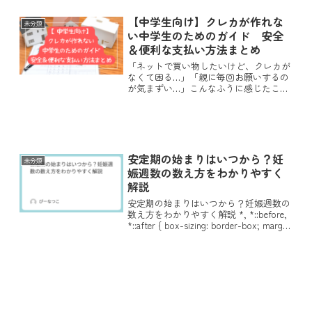
【中学生向け】クレカが作れな
未分類
い中学生のためのガイド 安全
＆便利な支払い方法まとめ
「ネットで買い物したいけど、クレカが
なくて困る…」「親に毎回お願いするの
が気まずい…」こんなふうに感じたこと
はありませんか？中学生になると、・ネ
ットショッピングを使う機会が増える・
ゲームやアプリの課金で「クレカが必
要」と表示される・サブスク...
安定期の始まりはいつから？妊
未分類
娠週数の数え方をわかりやすく
解説
安定期の始まりはいつから？妊娠週数の
数え方をわかりやすく解説 *, *::before,
*::after { box-sizing: border-box; margin:
0; padding: 0; } :root { --bg: #...