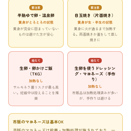
要注意
要注意
半熟ゆで卵・温泉卵
目玉焼き（片面焼き）
黄身がとろとろの状態
黄身が生・半生の状態
黄身が完全に固まっていない
黄身に火が通るまで加熱す
ものは避けた方が安心
る。両面焼きか蓋をして蒸し
焼きに
控えて
控えて
生卵・卵かけご飯
生卵を使うドレッシン
（TKG）
グ・マヨネーズ（手作
り）
加熱なし
加熱なし
サルモネラ菌リスクが最も高
い。妊娠中は控えることを推
市販品は加熱処理済みが多い
奨
が、手作りは避ける
市販のマヨネーズは基本OK
市販のマヨネーズは殺菌・加熱処理が施されており、一