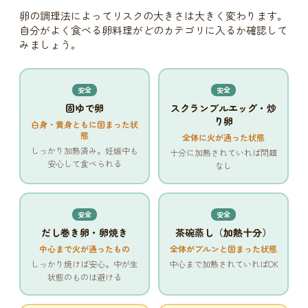
卵の調理法によってリスクの大きさは大きく変わります。
自分がよく食べる卵料理がどのカテゴリに入るか確認して
みましょう。
安全
安全
固ゆで卵
スクランブルエッグ・炒
り卵
白身・黄身ともに固まった状
態
全体に火が通った状態
しっかり加熱済み。妊娠中も
十分に加熱されていれば問題
安心して食べられる
なし
安全
安全
だし巻き卵・卵焼き
茶碗蒸し（加熱十分）
中心まで火が通ったもの
全体がプルンと固まった状態
しっかり焼けば安心。中が生
中心まで加熱されていればOK
状態のものは避ける