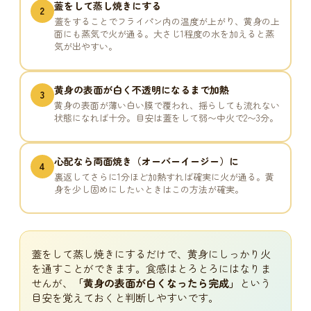
蓋をして蒸し焼きにする
2
蓋をすることでフライパン内の温度が上がり、黄身の上
面にも蒸気で火が通る。大さじ1程度の水を加えると蒸
気が出やすい。
黄身の表面が白く不透明になるまで加熱
3
黄身の表面が薄い白い膜で覆われ、揺らしても流れない
状態になれば十分。目安は蓋をして弱〜中火で2〜3分。
心配なら両面焼き（オーバーイージー）に
4
裏返してさらに1分ほど加熱すれば確実に火が通る。黄
身を少し固めにしたいときはこの方法が確実。
蓋をして蒸し焼きにするだけで、黄身にしっかり火
を通すことができます。食感はとろとろにはなりま
せんが、
「黄身の表面が白くなったら完成」
という
目安を覚えておくと判断しやすいです。