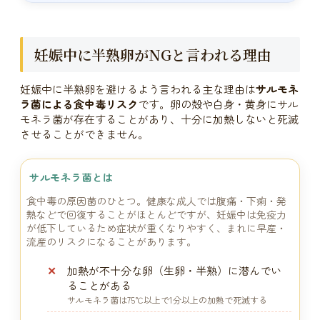
妊娠中に半熟卵がNGと言われる理由
妊娠中に半熟卵を避けるよう言われる主な理由は
サルモネ
ラ菌による食中毒リスク
です。卵の殻や白身・黄身にサル
モネラ菌が存在することがあり、十分に加熱しないと死滅
させることができません。
サルモネラ菌とは
食中毒の原因菌のひとつ。健康な成人では腹痛・下痢・発
熱などで回復することがほとんどですが、妊娠中は免疫力
が低下しているため症状が重くなりやすく、まれに早産・
流産のリスクになることがあります。
加熱が不十分な卵（生卵・半熟）に潜んでい
ることがある
サルモネラ菌は75℃以上で1分以上の加熱で死滅する