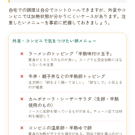
自宅での調理は自分でコントロールできますが、外食やコ
ンビニでは加熱状態が分かりにくいケースがあります。注
意したいメニューを事前に把握しておきましょう。
外食・コンビニで気をつけたい卵メニュー
ラーメンのトッピング「半熟味付け玉子」
黄身がとろとろのものが多い。スープでも完全加熱にはな
らないため注意
牛丼・親子丼などの半熟卵トッピング
注文時に「卵をよく焼いてほしい」「卵なしで」と伝える
のが確実
カルボナーラ・シーザーサラダ（生卵・半熟
使用のもの）
ソースに生卵を使っているものがある。チェーン店では材
料を確認して
コンビニの温泉卵・半熟ゆで卵
黄身の加熱が不十分な場合がある。固ゆで卵を選ぶのがベ