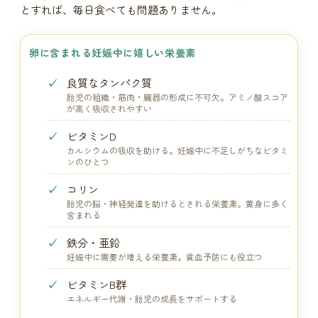
とすれば、毎日食べても問題ありません。
卵に含まれる妊娠中に嬉しい栄養素
良質なタンパク質
胎児の組織・筋肉・臓器の形成に不可欠。アミノ酸スコア
が高く吸収されやすい
ビタミンD
カルシウムの吸収を助ける。妊娠中に不足しがちなビタミ
ンのひとつ
コリン
胎児の脳・神経発達を助けるとされる栄養素。黄身に多く
含まれる
鉄分・亜鉛
妊娠中に需要が増える栄養素。貧血予防にも役立つ
ビタミンB群
エネルギー代謝・胎児の成長をサポートする