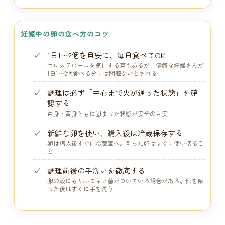
妊娠中の卵の食べ方のコツ
1日1〜2個を目安に、毎日食べてOK
コレステロールを気にする声もあるが、健康な妊婦さんが
1日1〜2個食べる分には問題ないとされる
調理は必ず「中心まで火が通った状態」を確
認する
白身・黄身ともに固まった状態が安全の目安
新鮮な卵を使い、購入後は冷蔵保存する
卵は購入後すぐに冷蔵庫へ。割った卵はすぐに使い切るこ
と
調理前後の手洗いを徹底する
卵の殻にもサルモネラ菌がついている場合がある。卵を触
った後はすぐに手を洗う