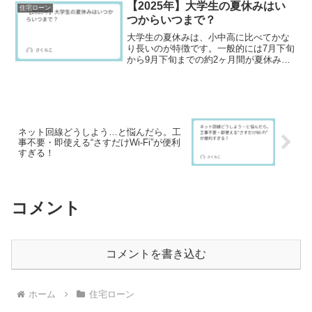
て、工事NG or 立ち会い不可な人にとっ
【2025年】大学生の夏休みはい
住宅ローン
ては死活問題。そ...
つからいつまで？
大学生の夏休みは、小中高に比べてかな
り長いのが特徴です。一般的には7月下旬
から9月下旬までの約2ヶ月間が夏休みに
なります。✅ 国公立・私立大学別の夏休
みの目安2025年の場合、多くの大学では
次のようなスケジュールになります。 国
公立大学：7...
ネット回線どうしよう…と悩んだら。工
事不要・即使える“さすだけWi-Fi”が便利
すぎる！
コメント
コメントを書き込む
ホーム
住宅ローン