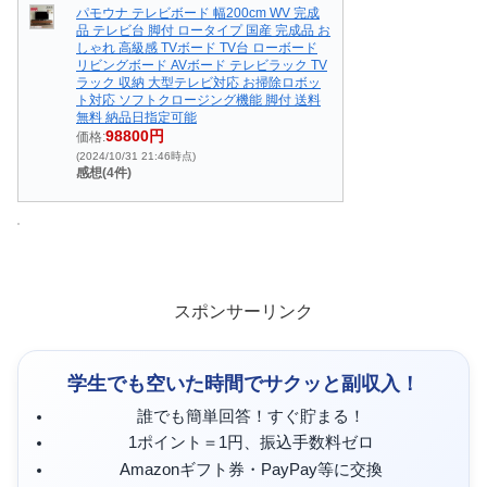
パモウナ テレビボード 幅200cm WV 完成
品 テレビ台 脚付 ロータイプ 国産 完成品 お
しゃれ 高級感 TVボード TV台 ローボード
リビングボード AVボード テレビラック TV
ラック 収納 大型テレビ対応 お掃除ロボッ
ト対応 ソフトクロージング機能 脚付 送料
無料 納品日指定可能
98800円
価格:
(2024/10/31 21:46時点)
感想(4件)
スポンサーリンク
学生でも空いた時間でサクッと副収入！
誰でも簡単回答！すぐ貯まる！
1ポイント＝1円、振込手数料ゼロ
Amazonギフト券・PayPay等に交換