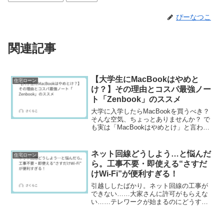
ぴーなつこ
関連記事
【大学生にMacBookはやめと
住宅ローン
け？】その理由とコスパ最強ノー
ト「Zenbook」のススメ
大学に入学したらMacBookを買うべき？
そんな空気、ちょっとありませんか？ で
も実は「MacBookはやめとけ」と言われ
る理由もちゃんとあります。今回はその
理由と、代わりにおすすめしたい高性能
ノートパソコンをご紹介します。✅
ネット回線どうしよう…と悩んだ
住宅ローン
MacBoo...
ら。工事不要・即使える“さすだ
けWi-Fi”が便利すぎる！
引越ししたばかり。ネット回線の工事が
できない……大家さんに許可がもらえな
い……テレワークが始まるのにどうすれ
ば!?そんな「ネット難民」状態、意外と
多いですよね。特に賃貸物件に住んでい