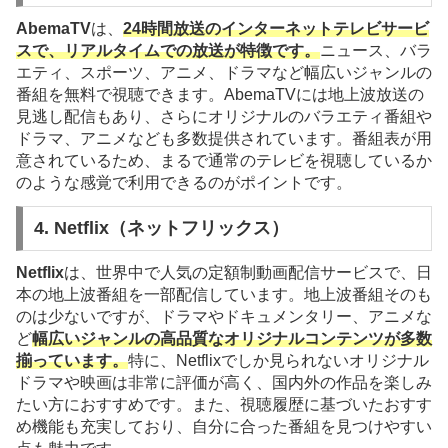
AbemaTV
は、
24時間放送のインターネットテレビサービ
スで、リアルタイムでの放送が特徴です。
ニュース、バラ
エティ、スポーツ、アニメ、ドラマなど幅広いジャンルの
番組を無料で視聴できます。AbemaTVには地上波放送の
見逃し配信もあり、さらにオリジナルのバラエティ番組や
ドラマ、アニメなども多数提供されています。番組表が用
意されているため、まるで通常のテレビを視聴しているか
のような感覚で利用できるのがポイントです。
4.
Netflix（ネットフリックス）
Netflix
は、世界中で人気の定額制動画配信サービスで、日
本の地上波番組を一部配信しています。地上波番組そのも
のは少ないですが、ドラマやドキュメンタリー、アニメな
ど
幅広いジャンルの高品質なオリジナルコンテンツが多数
揃っています。
特に、Netflixでしか見られないオリジナル
ドラマや映画は非常に評価が高く、国内外の作品を楽しみ
たい方におすすめです。また、視聴履歴に基づいたおすす
め機能も充実しており、自分に合った番組を見つけやすい