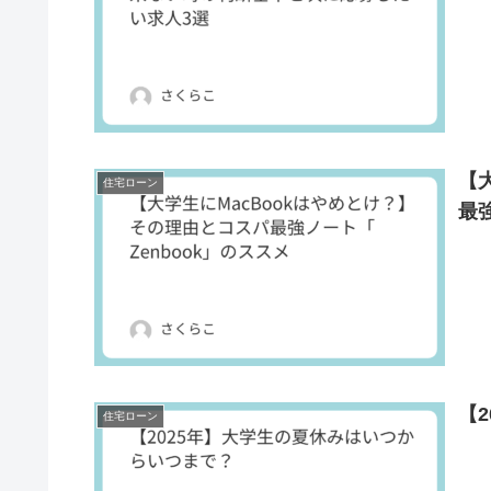
【
住宅ローン
最
【
住宅ローン