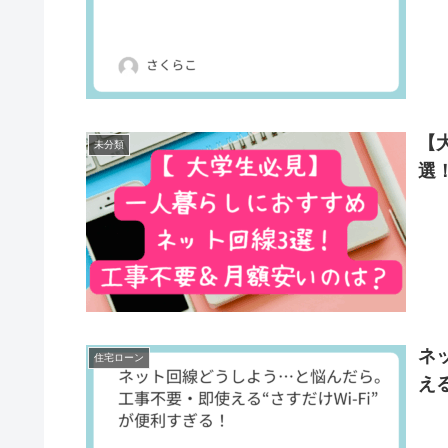
【
未分類
選
ネ
住宅ローン
え