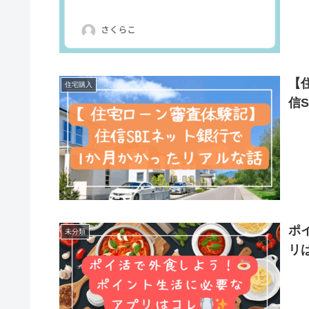
【
住宅購入
信
ポ
未分類
リは