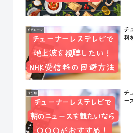
チ
住宅ローン
料
チ
未分類
ー