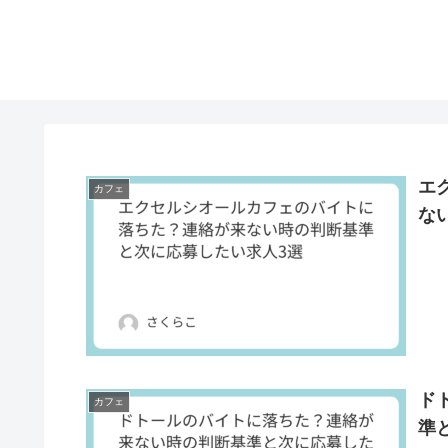
エ
カフェ
な
ド
カフェ
準