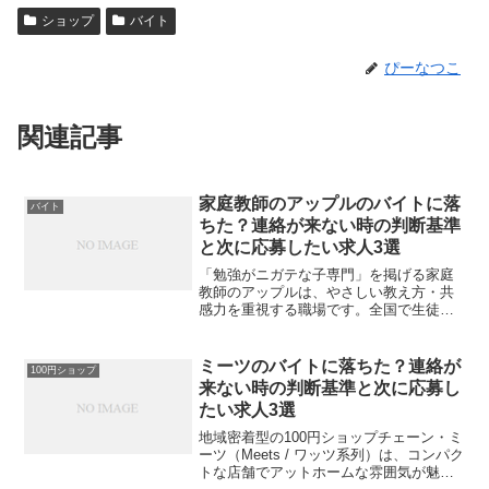
ショップ
バイト
ぴーなつこ
関連記事
家庭教師のアップルのバイトに落
バイト
ちた？連絡が来ない時の判断基準
と次に応募したい求人3選
「勉強がニガテな子専門」を掲げる家庭
教師のアップルは、やさしい教え方・共
感力を重視する職場です。全国で生徒を
募集しており、未経験でも応募できる家
庭教師バイトとして人気があります。と
はいえ、「応募したのに何の連絡もな
ミーツのバイトに落ちた？連絡が
100円ショップ
い…」「面接後に結果が来な...
来ない時の判断基準と次に応募し
たい求人3選
地域密着型の100円ショップチェーン・ミ
ーツ（Meets / ワッツ系列）は、コンパク
トな店舗でアットホームな雰囲気が魅力