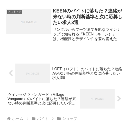
心に、短期や単発でも働ける案件が豊富
で、初心者でもスタートしやすい環境が
整っています。 しかし、「面接後に連絡
KEENのバイトに落ちた？連絡が
アウトドア
がない…」「応募した...
来ない時の判断基準と次に応募し
たい求人3選
サンダルからブーツまで多彩なラインナ
ップで知られる「KEEN（キーン）」
は、機能性とデザイン性を兼ね備えたア
ウトドアフットウェアブランドです。 接
客・商品案内・フィッティング・在庫管
理を通じて、親しみやすさと誠実な対応
が求められます。 とは...
LOFT（ロフト）のバイトに落ちた？連絡
が来ない時の判断基準と次に応募したい
求人3選
ヴィレッジヴァンガード（Village
Vanguard）のバイトに落ちた？連絡が来
ない時の判断基準と次に応募したい求人3
選
ホーム
バイト
ショップ