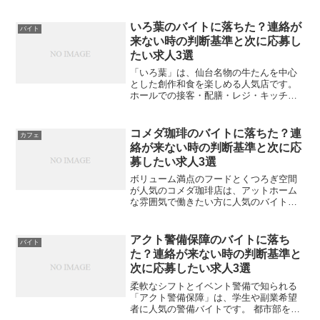
のバイト先です。学生・主婦・フリータ
ーなど幅広い層が活躍しており、レジ・
品出し・接客をバランスよく学べる働き
いろ葉のバイトに落ちた？連絡が
バイト
やすい環境...
来ない時の判断基準と次に応募し
たい求人3選
「いろ葉」は、仙台名物の牛たんを中心
とした創作和食を楽しめる人気店です。
ホールでの接客・配膳・レジ・キッチン
補助・洗い場など幅広い業務があり、丁
寧で柔らかな接客が求められます。 とは
いえ、「面接後に音沙汰がない…」「も
コメダ珈琲のバイトに落ちた？連
カフェ
しかして不採用？」と...
絡が来ない時の判断基準と次に応
募したい求人3選
ボリューム満点のフードとくつろぎ空間
が人気のコメダ珈琲店は、アットホーム
な雰囲気で働きたい方に人気のバイト先
です。 フリーターや主婦層、学生など、
幅広い層が活躍しています。 しかし、
「応募したのに連絡がない」「面接の案
アクト警備保障のバイトに落ち
バイト
内が来ない…」というケ...
た？連絡が来ない時の判断基準と
次に応募したい求人3選
柔軟なシフトとイベント警備で知られる
「アクト警備保障」は、学生や副業希望
者に人気の警備バイトです。 都市部を中