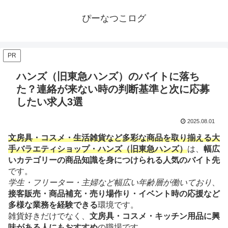
ぴーなつこログ
PR
ハンズ（旧東急ハンズ）のバイトに落ち
た？連絡が来ない時の判断基準と次に応募
したい求人3選
2025.08.01
文房具・コスメ・生活雑貨など多彩な商品を取り揃える大
手バラエティショップ・ハンズ（旧東急ハンズ）
は、
幅広
いカテゴリーの商品知識を身につけられる人気のバイト先
です。
学生・フリーター・主婦など幅広い年齢層が働いており
、
接客販売・商品補充・売り場作り・イベント時の応援など
多様な業務を経験できる
環境です。
雑貨好きだけでなく、
文房具・コスメ・キッチン用品に興
味がある人にもおすすめ
の職場です。